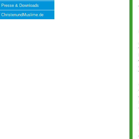
Presse & Downloads
ChristenundMuslime.de